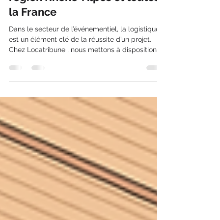
Locatribune : votre spécialiste
de la location de tribune en
région Rhône-Alpes et toutes
la France
Dans le secteur de l’événementiel, la logistique
est un élément clé de la réussite d’un projet.
Chez Locatribune , nous mettons à disposition
des organisateurs une solution complète de
location de tribune à Lyon et dans toute la
région Rhône-Alpes , avec une flotte de
véhicules performante et un matériel
professionnel adapté aux événements de toutes
tailles. Une flotte logistique performante au
service de vos événements Afin de garantir un
transport rapide et sécurisé de nos