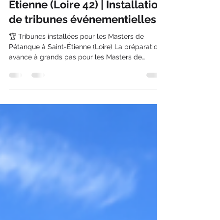
Masters de Pétanque à Saint-
Étienne (Loire 42) | Installation
de tribunes événementielles
🏆 Tribunes installées pour les Masters de
Pétanque à Saint-Étienne (Loire) La préparation
avance à grands pas pour les Masters de
Pétanque à Saint-Étienne , au cœur de la Loire
(42) en Auvergne-Rhône-Alpes . Nos équipes ont
récemment réalisé le montage de trois tribunes
événementielles afin d’accueillir les spectateurs
dans les meilleures conditions. Sur les photos ci-
jointes, vous pouvez découvrir trois tribunes
fraîchement installées à Saint-Étienne , prêtes à
accueillir